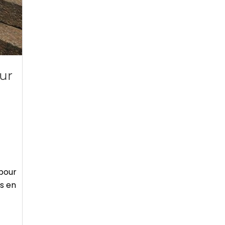
ur
 pour
rs en