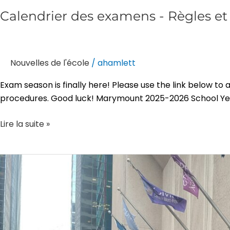
Calendrier des examens - Règles e
Nouvelles de l'école
/
ahamlett
Exam season is finally here! Please use the link below to
procedures. Good luck! Marymount 2025-2026 School Ye
Lire la suite »
Les
étudiants
de
Marymount
ont
participé