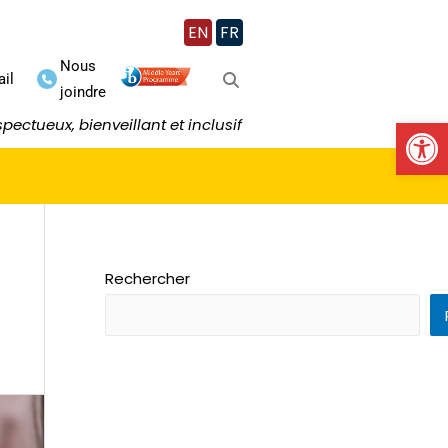
EN
FR
Nous
ail
joindre
Ouv
ectueux, bienveillant et inclusif
Rechercher