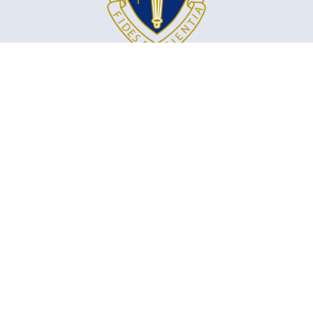
ACADÉMIE INTERNATIONALE MARYMOUNT
5100, chemin de la Côte-Saint-Luc
Montréal, QC, H3W 2G9
marymount@emsb.qc.ca
Reconnaissance territoriale : L'Académie Marymount est située sur un
territoire autochtone non cédé ni concédé, des terres traditionnelles des
Kanienʼkehá:ka et d'autres Premières Nations.