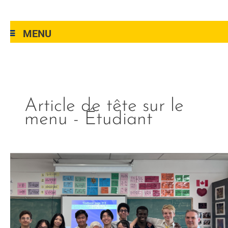
MENU
Article de tête sur le
menu - Étudiant
menu-
côté
étudiant