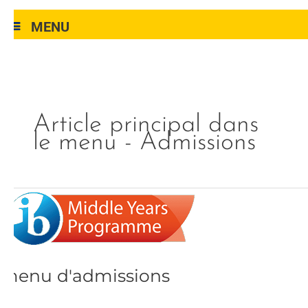
MENU
Article principal dans
le menu - Admissions
menu
d'admissions
menu d'admissions