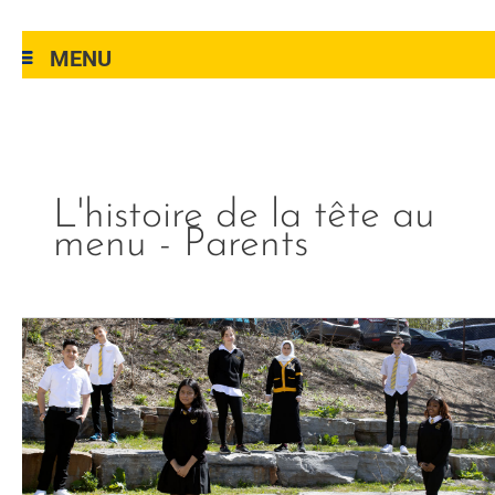
MENU
L'histoire de la tête au
menu - Parents
menu-
service-
side