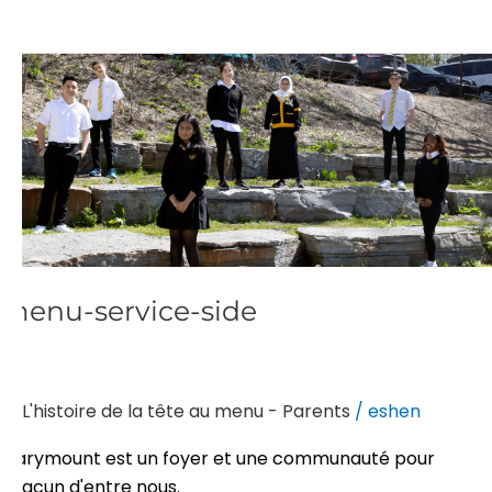
menu-
service-
side
menu-service-side
L'histoire de la tête au menu - Parents
/
eshen
Marymount est un foyer et une communauté pour
chacun d'entre nous.