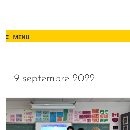
MENU
9 septembre 2022
menu-
côté
étudiant