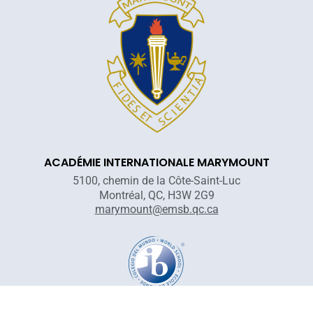
ACADÉMIE INTERNATIONALE MARYMOUNT
5100, chemin de la Côte-Saint-Luc
Montréal, QC, H3W 2G9
marymount@emsb.qc.ca
Reconnaissance territoriale : L'Académie Marymount est située sur un
territoire autochtone non cédé ni concédé, des terres traditionnelles des